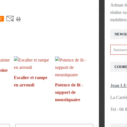
Artisan f
E
réalise s
0
mobiliers
NEWS
COOR
sine
Escalier et rampe
en arrondi
Potence de lit -
Jean L
support de
La Carrè
moustiquaire
Tel : 06 