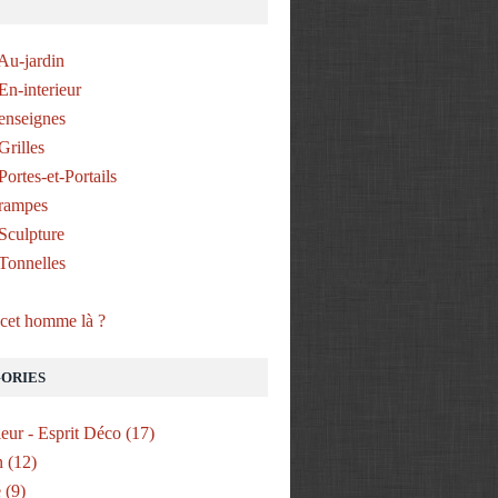
Au-jardin
En-interieur
enseignes
Grilles
ortes-et-Portails
rampes
Sculpture
Tonnelles
 cet homme là ?
ORIES
ieur - Esprit Déco
(17)
n
(12)
e
(9)