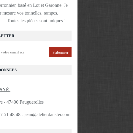
erronnier, basé en Lot et Garonne. Je
ur mesure vos tonnelles, rampes,
 .... Toutes les pièces sont uniques !
LETTER
DONNÉES
ESNÉ
re - 47400 Fauguerolles
87 51 48 48 - jean@atelierdansfer.com