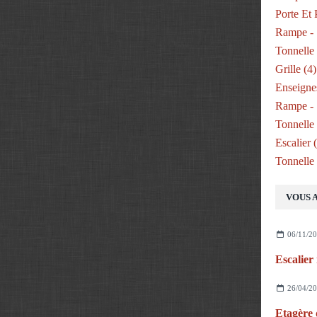
Porte Et 
Rampe - 
Tonnelle 
Grille
(4)
Enseigne
Rampe - 
Tonnelle
Escalier
(
Tonnelle
VOUS A
06/11/2
26/04/2
Etagère 