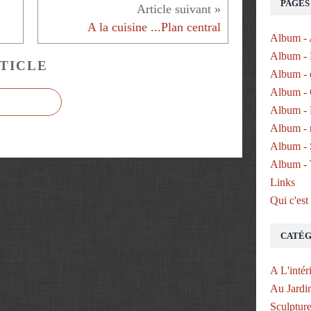
PAGES
A la cuisine ...Plan central
Album - 
Album - 
TICLE
Album - 
Album - 
Album - P
Album - 
Album - 
Album - 
Links
Qui c'est
CATÉG
A L'intér
Au Jardi
Sculptur