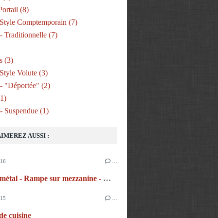
Portail
(8)
Style Comptemporain
(7)
- Traditionnelle
(7)
s
(3)
Style Volute
(3)
 - "déportée"
(2)
1)
 - Suspendue
(1)
IMEREZ AUSSI :
016
…
Escalier métal - Rampe sur mezzanine - Marches bois
015
…
de cuisine