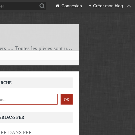
Connexion
+
Créer mon blog
Artisan ferronnier, basé en Lot et Garonne. Je réalise sur mesure vos tonnelles, rampes, mobiliers .... Toutes les pièces sont uniques !
ERCHE
ER DANS FER