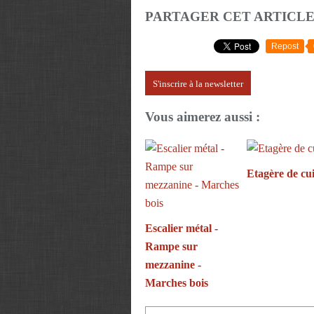
PARTAGER CET ARTICL
Repost
S'inscrire à la newsletter
Vous aimerez aussi :
Etagère de cui
Escalier métal -
Rampe sur
mezzanine -
Marches bois